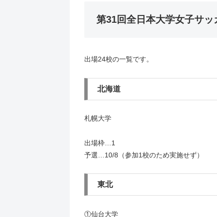
第31回全日本大学女子サッ
出場24校の一覧です。
北海道
札幌大学
出場枠…1
予選…10/8（参加1校のため実施せず）
東北
①仙台大学