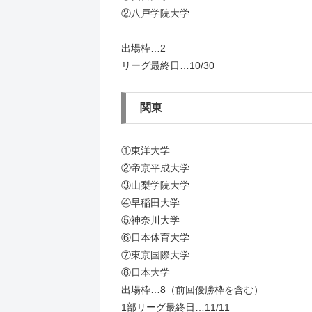
②八戸学院大学
出場枠…2
リーグ最終日…10/30
関東
①東洋大学
②帝京平成大学
③山梨学院大学
④早稲田大学
⑤神奈川大学
⑥日本体育大学
⑦東京国際大学
⑧日本大学
出場枠…8（前回優勝枠を含む）
1部リーグ最終日…11/11