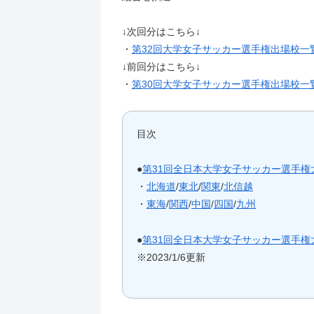
↓次回分はこちら↓
・
第32回大学女子サッカー選手権出場校一
↓前回分はこちら↓
・
第30回大学女子サッカー選手権出場校一
目次
●
第31回全日本大学女子サッカー選手権
・
北海道
/
東北
/
関東
/
北信越
・
東海
/
関西
/
中国
/
四国
/
九州
●
第31回全日本大学女子サッカー選手権
※2023/1/6更新