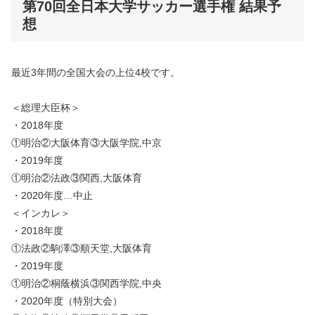
第70回全日本大学サッカー選手権 結果予
想
最近3年間の全国大会の上位4校です。
＜総理大臣杯＞
・2018年度
①明治②大阪体育③大阪学院,中京
・2019年度
①明治②法政③関西,大阪体育
・2020年度…中止
＜インカレ＞
・2018年度
①法政②駒澤③順天堂,大阪体育
・2019年度
①明治②桐蔭横浜③関西学院,中央
・2020年度（特別大会）