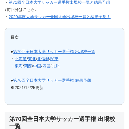
・
第71回全日本大学サッカー選手権出場校一覧と結果予想！
↓前回分はこちら↓
・
2020年度大学サッカー全国大会出場校一覧と結果予想！
目次
●
第70回全日本大学サッカー選手権 出場校一覧
・
北海道
/
東北
/
北信越
/
関東
・
東海
/
関西
/
中国
/
四国
/
九州
●
第70回全日本大学サッカー選手権 結果予想
※2021/12/25更新
第70回全日本大学サッカー選手権 出場校
一覧