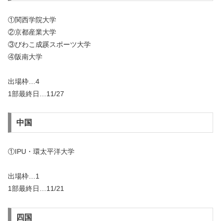
①関西学院大学
②京都産業大学
③びわこ成蹊スポーツ大学
④阪南大学
出場枠…4
1部最終日…11/27
中国
①IPU・環太平洋大学
出場枠…1
1部最終日…11/21
四国