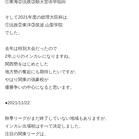
①東海②法政③順天堂④早稲田
そして2021年度の総理大臣杯は、
①法政②東洋③筑波,山梨学院
でした。
去年は特別大会だったので
2年ぶりのインカレになりますね。
関西勢をはじめとした
地方勢の奮起にも期待したいですが、
やはり関東の強豪校が
優勝争いの中心になると思います。
●2021/11/22
秋季リーグがまだ終了していない地域もありますが、
インカレ出場校はすべて決定しました。
注目の関東リーグは、