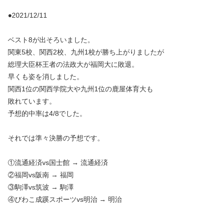
●2021/12/11
ベスト8が出そろいました。
関東5校、関西2校、九州1校が勝ち上がりましたが
総理大臣杯王者の法政大が福岡大に敗退。
早くも姿を消しました。
関西1位の関西学院大や九州1位の鹿屋体育大も
敗れています。
予想的中率は4/8でした。
それでは準々決勝の予想です。
①流通経済vs国士館 → 流通経済
②福岡vs阪南 → 福岡
③駒澤vs筑波 → 駒澤
④びわこ成蹊スポーツvs明治 → 明治