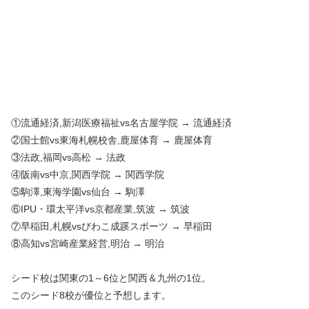
①流通経済,新潟医療福祉vs名古屋学院 → 流通経済
②国士館vs東海札幌校舎,鹿屋体育 → 鹿屋体育
③法政,福岡vs高松 → 法政
④阪南vs中京,関西学院 → 関西学院
⑤駒澤,東海学園vs仙台 → 駒澤
⑥IPU・環太平洋vs京都産業,筑波 → 筑波
⑦早稲田,札幌vsびわこ成蹊スポーツ → 早稲田
⑧高知vs宮崎産業経営,明治 → 明治
シード校は関東の1～6位と関西＆九州の1位。
このシード8校が優位と予想します。