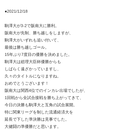
●2021/12/18
駒澤大が3-2で阪南大に勝利。
阪南大が先制、勝ち越しをしますが、
駒澤大がいずれも追い付いて、
最後は勝ち越しゴール。
15年ぶり7度目の優勝を決めました。
駒澤大は総理大臣杯優勝からも
しばらく遠ざかっていますし、
久々のタイトルになりますね。
おめでとうございます！
阪南大は関西4位でのインカレ出場でしたが、
1回戦から全試合接戦を勝ち上がってきて、
今日の決勝も駒澤大と互角の試合展開。
特に関東リーグを制した流通経済大を
延長で下した準決勝は見事でした。
大健闘の準優勝だと思います。