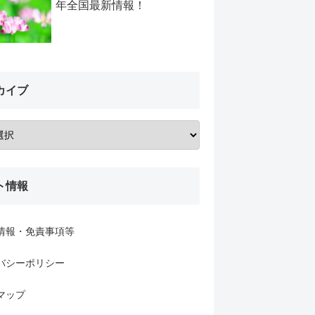
年全国最新情報！
カイブ
ト情報
情報・免責事項等
バシーポリシー
マップ