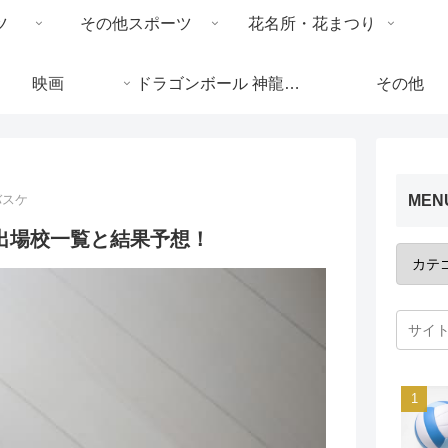
ツ
その他スポーツ
花名所・花まつり
映画
ドラゴンボール 神龍の謎
その他
MEN
バスケ
イ出場校一覧と結果予想！