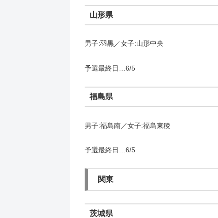
山形県
男子:羽黒／女子:山形中央
予選最終日…6/5
福島県
男子:福島南／女子:福島東稜
予選最終日…6/5
関東
茨城県