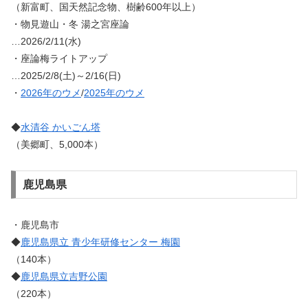
（新富町、国天然記念物、樹齢600年以上）
・物見遊山・冬 湯之宮座論
…2026/2/11(水)
・座論梅ライトアップ
…2025/2/8(土)～2/16(日)
・
2026年のウメ
/
2025年のウメ
◆
水清谷 かいごん塔
（美郷町、5,000本）
鹿児島県
・鹿児島市
◆
鹿児島県立 青少年研修センター 梅園
（140本）
◆
鹿児島県立吉野公園
（220本）