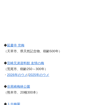
◆
延慶寺 兜梅
（天草市、県天然記念物、樹齢500年）
◆
宮崎兄弟資料館 友情の梅
（荒尾市、樹齢250～300年）
・
2026年のウメ
/
2025年のウメ
◆
谷尾崎梅林公園
（熊本市、20種300本）
◆
人吉梅園