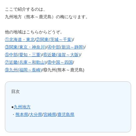
ここで紹介するのは、
九州地方（熊本～鹿児島）の梅になります。
他の地域はこちらからどうぞ。
①北海道・東北
/
②関東(茨城～千葉)
/
③関東(東京・神奈川)
/
④中部(新潟～静岡)
/
⑤中部(愛知・三重)
/
⑥近畿(滋賀～大阪)
/
⑦近畿(兵庫～和歌山)
/
⑧中国～四国
/
⑨九州(福岡～長崎)
/⑩九州(熊本～鹿児島)
目次
●
九州地方
・
熊本県
/
大分県
/
宮崎県
/
鹿児島県