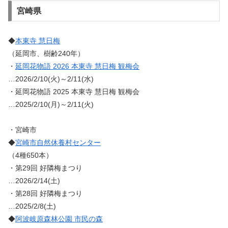
宮崎県
◆
本東寺 慧日梅
（延岡市、樹齢240年）
・
延岡花物語 2026 本東寺 慧日梅 観梅会
…2026/2/10(火)～2/11(水)
・延岡花物語 2025 本東寺 慧日梅 観梅会
…2025/2/10(月)～2/11(火)
・宮崎市
◆
宮崎市自然休養村センター
（4種650本）
・第29回 好隣梅まつり
…2026/2/14(土)
・第28回 好隣梅まつり
…2025/2/8(土)
◆
阿波岐原森林公園 市民の森