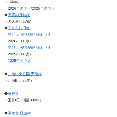
（160本）
・
2026年のウメ
/
2025年のウメ
◆
高岡の月知梅
（国天然記念物）
◆
安井息軒旧宅
・
第24回 安井息軒 梅まつり
…2026/2/11(水)
・
第23回 安井息軒 梅まつり
…2025/2/11(火)
・
2025年のウメ
◆
川南中央公園 天龍梅
（川南町、30本）
◆
萬福寺
（国富町、樹齢300年）
◆
湯之宮 座論梅