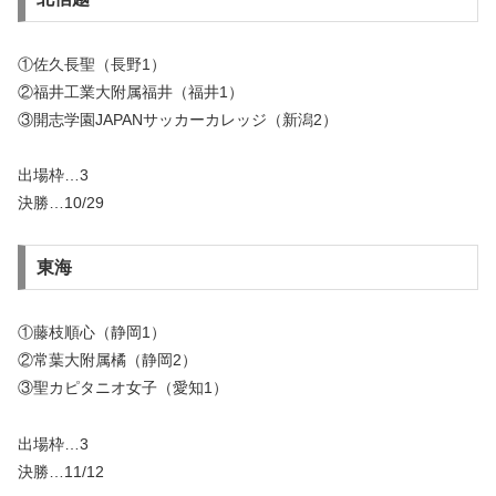
①佐久長聖（長野1）
②福井工業大附属福井（福井1）
③開志学園JAPANサッカーカレッジ（新潟2）
出場枠…3
決勝…10/29
東海
①藤枝順心（静岡1）
②常葉大附属橘（静岡2）
③聖カピタニオ女子（愛知1）
出場枠…3
決勝…11/12