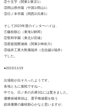
②十文字（関東1/東京1）
③岡山県作陽（中国1/岡山1）
③日ノ本学園（関西2/兵庫1）
そして2023年度のインターハイは、
①藤枝順心（東海1/静岡）
②聖和学園（東北1/宮城）
③星槎国際湘南（関東2/神奈川）
③福井工業大附属福井（北信越1/福井）
でした。
●2023/11/19
出場校が出そろったようです。
各地ともに激戦ですね～。
中でも、日ノ本の兵庫3位には驚きました。
優勝候補筆頭は、選手権連覇を狙う
総体優勝の藤枝順心かなと思いますが、