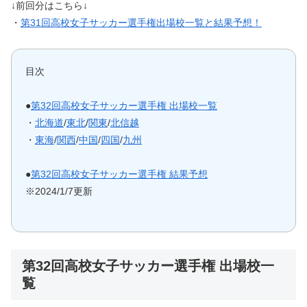
↓前回分はこちら↓
・
第31回高校女子サッカー選手権出場校一覧と結果予想！
目次
●
第32回高校女子サッカー選手権 出場校一覧
・
北海道
/
東北
/
関東
/
北信越
・
東海
/
関西
/
中国
/
四国
/
九州
●
第32回高校女子サッカー選手権 結果予想
※2024/1/7更新
第32回高校女子サッカー選手権 出場校一
覧