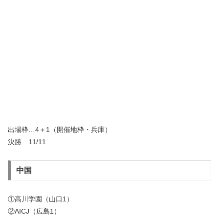
出場枠…4＋1（開催地枠・兵庫）
決勝…11/11
中国
①高川学園（山口1）
②AICJ（広島1）