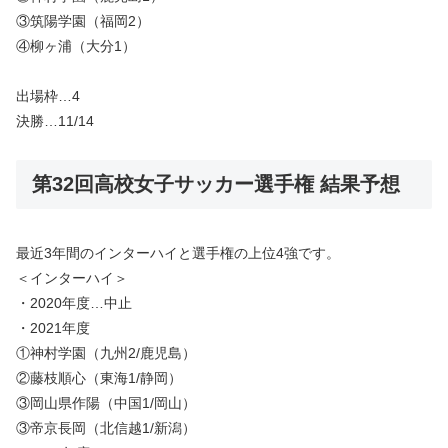
③筑陽学園（福岡2）
④柳ヶ浦（大分1）
出場枠…4
決勝…11/14
第32回高校女子サッカー選手権 結果予想
最近3年間のインターハイと選手権の上位4強です。
＜インターハイ＞
・2020年度…中止
・2021年度
①神村学園（九州2/鹿児島）
②藤枝順心（東海1/静岡）
③岡山県作陽（中国1/岡山）
③帝京長岡（北信越1/新潟）