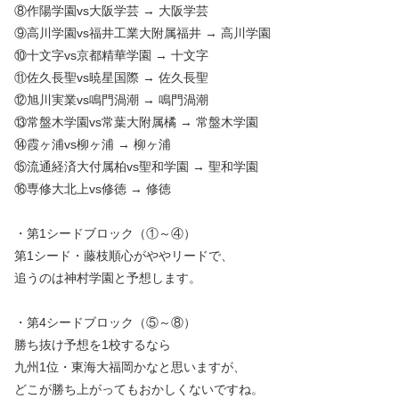
⑧作陽学園vs大阪学芸 → 大阪学芸
⑨高川学園vs福井工業大附属福井 → 高川学園
⑩十文字vs京都精華学園 → 十文字
⑪佐久長聖vs暁星国際 → 佐久長聖
⑫旭川実業vs鳴門渦潮 → 鳴門渦潮
⑬常盤木学園vs常葉大附属橘 → 常盤木学園
⑭霞ヶ浦vs柳ヶ浦 → 柳ヶ浦
⑮流通経済大付属柏vs聖和学園 → 聖和学園
⑯専修大北上vs修徳 → 修徳
・第1シードブロック（①～④）
第1シード・藤枝順心がややリードで、
追うのは神村学園と予想します。
・第4シードブロック（⑤～⑧）
勝ち抜け予想を1校するなら
九州1位・東海大福岡かなと思いますが、
どこが勝ち上がってもおかしくないですね。