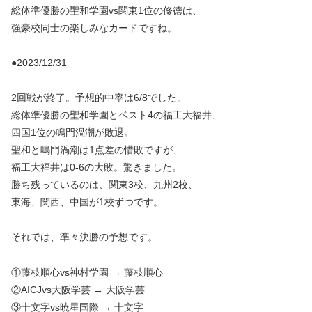
総体準優勝の聖和学園vs関東1位の修徳は、
強豪校同士の楽しみなカードですね。
●2023/12/31
2回戦が終了。予想的中率は6/8でした。
総体準優勝の聖和学園とベスト4の福工大福井、
四国1位の鳴門渦潮が敗退。
聖和と鳴門渦潮は1点差の惜敗ですが、
福工大福井は0-6の大敗。驚きました。
勝ち残っているのは、関東3校、九州2校、
東海、関西、中国が1校ずつです。
それでは、準々決勝の予想です。
①藤枝順心vs神村学園 → 藤枝順心
②AICJvs大阪学芸 → 大阪学芸
③十文字vs暁星国際 → 十文字