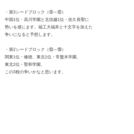
・第3シードブロック（⑨～⑫）
中国1位・高川学園と北信越1位・佐久長聖に
勢いを感じます。福工大福井と十文字を加えた
争いになると予想します。
・第2シードブロック（⑬～⑯）
関東1位・修徳、東北1位・常盤木学園、
東北2位・聖和学園、
この3校の争いかなと思います。