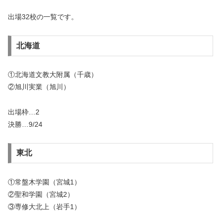
出場32校の一覧です。
北海道
①北海道文教大附属（千歳）
②旭川実業（旭川）
出場枠…2
決勝…9/24
東北
①常盤木学園（宮城1）
②聖和学園（宮城2）
③専修大北上（岩手1）