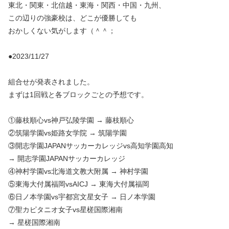
東北・関東・北信越・東海・関西・中国・九州、
この辺りの強豪校は、どこが優勝しても
おかしくない気がします（＾＾；
●2023/11/27
組合せが発表されました。
まずは1回戦と各ブロックごとの予想です。
①藤枝順心vs神戸弘陵学園 → 藤枝順心
②筑陽学園vs姫路女学院 → 筑陽学園
③開志学園JAPANサッカーカレッジvs高知学園高知
→ 開志学園JAPANサッカーカレッジ
④神村学園vs北海道文教大附属 → 神村学園
⑤東海大付属福岡vsAICJ → 東海大付属福岡
⑥日ノ本学園vs宇都宮文星女子 → 日ノ本学園
⑦聖カピタニオ女子vs星槎国際湘南
→ 星槎国際湘南