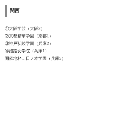
関西
①大阪学芸（大阪2）
②京都精華学園（京都1）
③神戸弘陵学園（兵庫2）
④姫路女学院（兵庫1）
開催地枠…日ノ本学園（兵庫3）