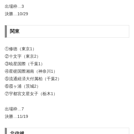
出場枠…3
決勝…10/29
関東
①修徳（東京1）
②十文字（東京2）
③暁星国際（千葉1）
④星槎国際湘南（神奈川1）
⑤流通経済大付属柏（千葉2）
⑥霞ヶ浦（茨城2）
⑦宇都宮文星女子（栃木1）
出場枠…7
決勝…11/19
北信越