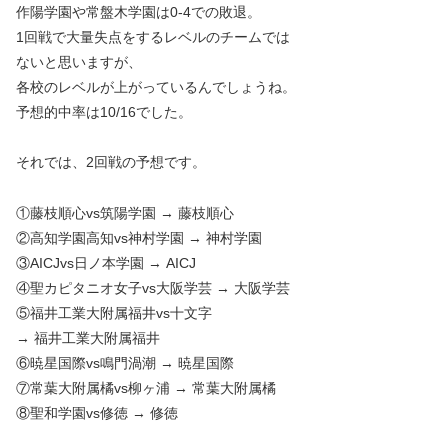
作陽学園や常盤木学園は0-4での敗退。
1回戦で大量失点をするレベルのチームでは
ないと思いますが、
各校のレベルが上がっているんでしょうね。
予想的中率は10/16でした。
それでは、2回戦の予想です。
①藤枝順心vs筑陽学園 → 藤枝順心
②高知学園高知vs神村学園 → 神村学園
③AICJvs日ノ本学園 → AICJ
④聖カピタニオ女子vs大阪学芸 → 大阪学芸
⑤福井工業大附属福井vs十文字
→ 福井工業大附属福井
⑥暁星国際vs鳴門渦潮 → 暁星国際
⑦常葉大附属橘vs柳ヶ浦 → 常葉大附属橘
⑧聖和学園vs修徳 → 修徳