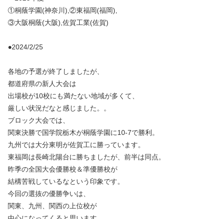
①桐蔭学園(神奈川),②東福岡(福岡),
③大阪桐蔭(大阪),佐賀工業(佐賀)
●2024/2/25
各地の予選が終了しましたが、
都道府県の新人大会は
出場校が10校にも満たない地域が多くて、
厳しい状況だなと感じました。。
ブロック大会では、
関東決勝で国学院栃木が桐蔭学園に10-7で勝利。
九州では大分東明が佐賀工に勝っています。
東福岡は長崎北陽台に勝ちましたが、前半は同点。
昨季の全国大会優勝校＆準優勝校が
結構苦戦しているなという印象です。
今回の選抜の優勝争いは、
関東、九州、関西の上位校が
中心になってくると思います。