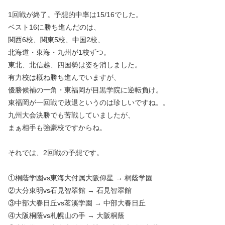
1回戦が終了。予想的中率は15/16でした。
ベスト16に勝ち進んだのは、
関西6校、関東5校、中国2校、
北海道・東海・九州が1校ずつ。
東北、北信越、四国勢は姿を消しました。
有力校は概ね勝ち進んでいますが、
優勝候補の一角・東福岡が目黒学院に逆転負け。
東福岡が一回戦で敗退というのは珍しいですね。。
九州大会決勝でも苦戦していましたが、
まぁ相手も強豪校ですからね。
それでは、2回戦の予想です。
①桐蔭学園vs東海大付属大阪仰星 → 桐蔭学園
②大分東明vs石見智翠館 → 石見智翠館
③中部大春日丘vs茗溪学園 → 中部大春日丘
④大阪桐蔭vs札幌山の手 → 大阪桐蔭