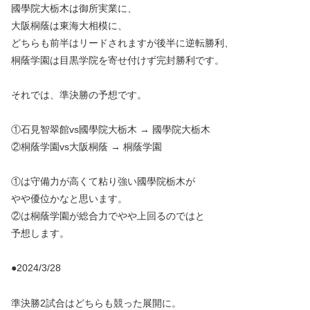
國學院大栃木は御所実業に、
大阪桐蔭は東海大相模に、
どちらも前半はリードされますが後半に逆転勝利、
桐蔭学園は目黒学院を寄せ付けず完封勝利です。
それでは、準決勝の予想です。
①石見智翠館vs國學院大栃木 → 國學院大栃木
②桐蔭学園vs大阪桐蔭 → 桐蔭学園
①は守備力が高くて粘り強い國學院栃木が
やや優位かなと思います。
②は桐蔭学園が総合力でやや上回るのではと
予想します。
●2024/3/28
準決勝2試合はどちらも競った展開に。