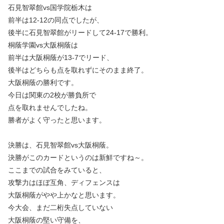
石見智翠館vs国学院栃木は
前半は12-12の同点でしたが、
後半に石見智翠館がリードして24-17で勝利。
桐蔭学園vs大阪桐蔭は
前半は大阪桐蔭が13-7でリード、
後半はどちらも点を取れずにそのまま終了。
大阪桐蔭の勝利です。
今日は関東の2校が勝負所で
点を取れませんでしたね。
勝者がよく守ったと思います。
決勝は、石見智翠館vs大阪桐蔭。
決勝がこのカードというのは新鮮ですね～。
ここまでの試合をみていると、
攻撃力はほぼ互角、ディフェンスは
大阪桐蔭がやや上かなと思います。
今大会、まだ二桁失点していない
大阪桐蔭の堅い守備を、