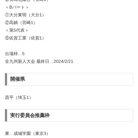
＜Bパート＞
①大分東明（大分1）
②高鍋（宮崎1）
＜第5代表＞
⑤佐賀工業（佐賀1）
出場枠…5
全九州新人大会 最終日…2024/2/21
開催県
昌平（埼玉1）
実行委員会推薦枠
東…成城学園（東京3）