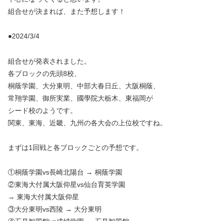
組合せが決まれば、また予想します！
●2024/3/4
組合せが発表されました。
各ブロックの先頭8校、
桐蔭学園、大分東明、中部大春日丘、大阪桐蔭、
常翔学園、御所実業、國學院大栃木、東福岡が
シード校のようです。
関東、東海、近畿、九州の各大会の上位校ですね。
まずは1回戦と各ブロックごとの予想です。
①桐蔭学園vs長崎北陽台 → 桐蔭学園
②東海大付属大阪仰星vs仙台育英学園
→ 東海大付属大阪仰星
③大分東明vs西陵 → 大分東明