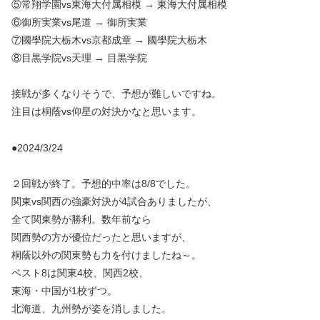
⑤常翔学園vs東海大付属相模 → 東海大付属相模
⑥御所実業vs尾道 → 御所実業
⑦國學院大栃木vs京都成章 → 國學院大栃木
⑧目黒学院vs天理 → 目黒学院
接戦が多くなりそうで、予想が難しいですね。
注目は桐蔭vs仰星の対決かなと思います。
●2024/3/24
２回戦が終了。予想的中率は8/8でした。
関東vs関西の強豪対決が4試合ありましたが、
全て関東勢が勝利。数年前なら
関西勢の方が優位だったと思いますが、
桐蔭以外の関東勢も力を付けましたね～。
ベスト8は関東4校、関西2校、
東海・中国が1校ずつ。
北海道、九州勢が姿を消しました。