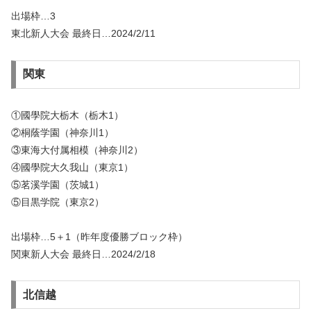
出場枠…3
東北新人大会 最終日…2024/2/11
関東
①國學院大栃木（栃木1）
②桐蔭学園（神奈川1）
③東海大付属相模（神奈川2）
④國學院大久我山（東京1）
⑤茗溪学園（茨城1）
⑤目黒学院（東京2）
出場枠…5＋1（昨年度優勝ブロック枠）
関東新人大会 最終日…2024/2/18
北信越