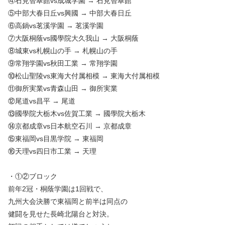
④石見智翠館vs成城学園 → 石見智翠館
⑤中部大春日丘vs興國 → 中部大春日丘
⑥高鍋vs茗溪学園 → 茗溪学園
⑦大阪桐蔭vs國學院大久我山 → 大阪桐蔭
⑧城東vs札幌山の手 → 札幌山の手
⑨常翔学園vs秋田工業 → 常翔学園
⑩松山聖陵vs東海大付属相模 → 東海大付属相模
⑪御所実業vs青森山田 → 御所実業
⑫尾道vs昌平 → 尾道
⑬國學院大栃木vs佐賀工業 → 國學院大栃木
⑭京都成章vs日本航空石川 → 京都成章
⑮東福岡vs目黒学院 → 東福岡
⑯天理vs四日市工業 → 天理
・①②ブロック
前年2冠・桐蔭学園は1回戦で、
九州大会決勝で東福岡と前半は同点の
健闘を見せた長崎北陽台と対決。