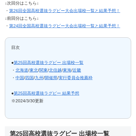
↓次回分はこちら↓
・
第26回全国高校選抜ラグビー大会出場校一覧と結果予想！
↓前回分はこちら↓
・
第24回全国高校選抜ラグビー大会出場校一覧と結果予想！
目次
●
第25回高校選抜ラグビー 出場校一覧
・
北海道
/
東北
/
関東
/
北信越
/
東海
/
近畿
・
中国
/
四国
/
九州
/
開催県
/
実行委員会推薦枠
●
第25回高校選抜ラグビー 結果予想
※2024/3/30更新
第25回高校選抜ラグビー 出場校一覧