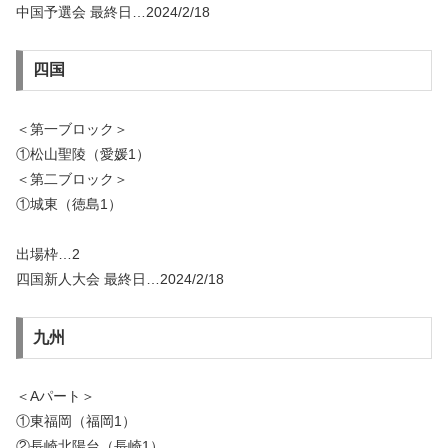
中国予選会 最終日…2024/2/18
四国
＜第一ブロック＞
①松山聖陵（愛媛1）
＜第二ブロック＞
①城東（徳島1）
出場枠…2
四国新人大会 最終日…2024/2/18
九州
＜Aパート＞
①東福岡（福岡1）
②長崎北陽台（長崎1）