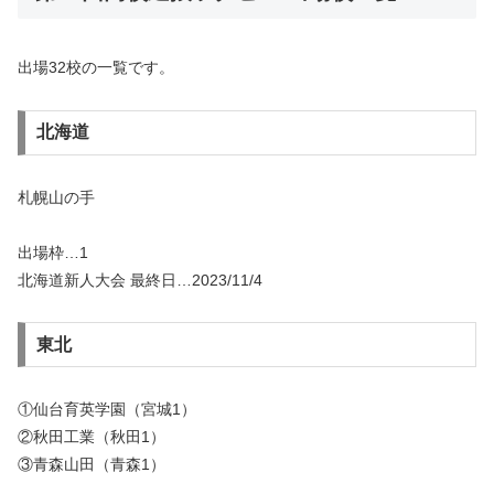
出場32校の一覧です。
北海道
札幌山の手
出場枠…1
北海道新人大会 最終日…2023/11/4
東北
①仙台育英学園（宮城1）
②秋田工業（秋田1）
③青森山田（青森1）