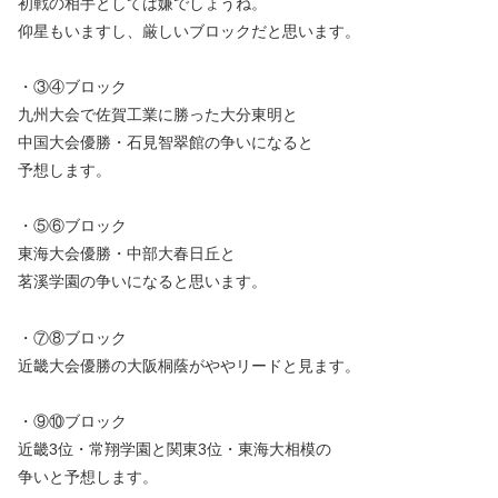
初戦の相手としては嫌でしょうね。
仰星もいますし、厳しいブロックだと思います。
・③④ブロック
九州大会で佐賀工業に勝った大分東明と
中国大会優勝・石見智翠館の争いになると
予想します。
・⑤⑥ブロック
東海大会優勝・中部大春日丘と
茗溪学園の争いになると思います。
・⑦⑧ブロック
近畿大会優勝の大阪桐蔭がややリードと見ます。
・⑨⑩ブロック
近畿3位・常翔学園と関東3位・東海大相模の
争いと予想します。