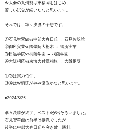
今大会の九州勢は東福岡をはじめ、
苦しい試合が続いたなと思います。
それでは、準々決勝の予想です。
①石見智翠館vs中部大春日丘 → 石見智翠館
②御所実業vs國學院大栃木 → 御所実業
③目黒学院vs桐蔭学園 → 桐蔭学園
④大阪桐蔭vs東海大付属相模 → 大阪桐蔭
①②は実力伯仲、
③④はW桐蔭がやや優位かなと思います。
●2024/3/26
準々決勝が終了、ベスト4が出そろいました。
石見智翠館は前半は接戦でしたが
後半に中部大春日丘を突き放し勝利、