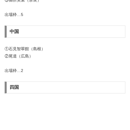
⑤御所実業（奈良）
出場枠…5
中国
①石見智翠館（島根）
②尾道（広島）
出場枠…2
四国