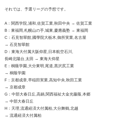
それでは、予選リーグの予想です。
A：関西学院,浦和,佐賀工業,秋田中央 → 佐賀工業
B：東福岡,札幌山の手,城東,慶應義塾 → 東福岡
C：石見智翠館,國學院大栃木,御所実業,名古屋
→ 石見智翠館
D：東海大付属大阪仰星,日本航空石川,
長崎北陽台,太田 → 東海大仰星
E：桐蔭学園,大分東明,尾道,黒沢尻工業
→ 桐蔭学園
F：京都成章,早稲田実業,高知中央,秋田工業
→ 京都成章
G：中部大春日丘,高鍋,関西福祉大金光藤蔭,本郷
→ 中部大春日丘
H：天理,流通経済大付属柏,大分舞鶴,北越
→ 流通経済大付属柏