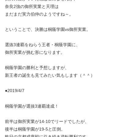
奈良2強の御所実業と天理は
まだまだ実力伯仲のようですね～。
ということで、決勝は桐蔭学園vs御所実業。
選抜3連覇をねらう王者・桐蔭学園に、
御所実業が挑む形になります。
桐蔭学園の勝利と予想しますが、
新王者の誕生も見てみたい気もします（＾＾）
●2019/4/7
桐蔭学園が選抜3連覇達成！
前半は御所実業が14-10でリードでしたが、
後半は桐蔭学園が19-5と圧倒。
昨日の京都成章戦に引き続き逆転勝利です。