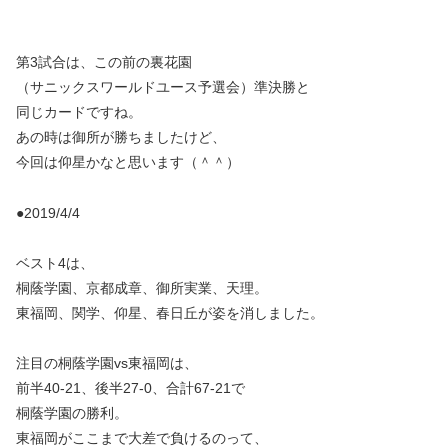
第3試合は、この前の裏花園
（サニックスワールドユース予選会）準決勝と
同じカードですね。
あの時は御所が勝ちましたけど、
今回は仰星かなと思います（＾＾）
●2019/4/4
ベスト4は、
桐蔭学園、京都成章、御所実業、天理。
東福岡、関学、仰星、春日丘が姿を消しました。
注目の桐蔭学園vs東福岡は、
前半40-21、後半27-0、合計67-21で
桐蔭学園の勝利。
東福岡がここまで大差で負けるのって、