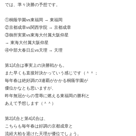
では、準々決勝の予想です。
①桐蔭学園vs東福岡 → 東福岡
②京都成章vs関西学院 → 京都成章
③御所実業vs東海大付属大阪仰星
→ 東海大付属大阪仰星
④中部大春日丘vs天理 → 天理
第1試合は事実上の決勝戦かも。
また早くも直接対決かっていう感じです（＾＾；
毎年春は絶好調の3連覇がかかる桐蔭学園が
優位かなとも思いますが、
昨年無冠からの雪辱に燃える東福岡の勝利と
あえて予想します（＾＾）
第2試合と第4試合は、
こちらも毎年春は好調の京都成章と
流経大柏を退けた天理が優位でしょう。