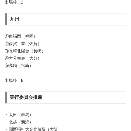
出場枠…2
九州
①東福岡（福岡）
②佐賀工業（佐賀）
③長崎北陽台（長崎）
④大分舞鶴（大分）
⑤高鍋（宮崎）
出場枠…5
実行委員会推薦
・太田（群馬）
・北越（新潟）
・関西福祉大金光藤蔭（大阪）