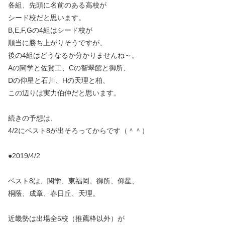
各組、先頭に名前のある高校が
シード校だと思います。
B,E,F,Gの4組はシード校が
順当に勝ち上がりそうですが、
後の4組はどうなるか分かりませんね～。
Aの関学と佐賀工、Cの智翠館と御所、
Dの仰星と石川、Hの天理と柏、
この辺りは実力伯仲だと思います。
続きの予想は、
4/2にベスト8が出そろってからです（＾＾）
●2019/4/2
ベスト8は、関学、東福岡、御所、仰星、
桐蔭、成章、春日丘、天理。
近畿勢は出場全5校（推薦枠以外）が