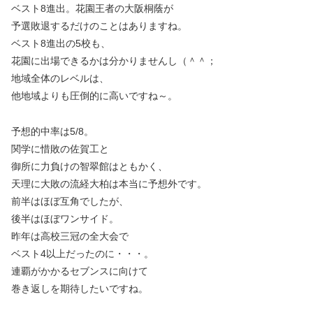
ベスト8進出。花園王者の大阪桐蔭が
予選敗退するだけのことはありますね。
ベスト8進出の5校も、
花園に出場できるかは分かりませんし（＾＾；
地域全体のレベルは、
他地域よりも圧倒的に高いですね～。
予想的中率は5/8。
関学に惜敗の佐賀工と
御所に力負けの智翠館はともかく、
天理に大敗の流経大柏は本当に予想外です。
前半はほぼ互角でしたが、
後半はほぼワンサイド。
昨年は高校三冠の全大会で
ベスト4以上だったのに・・・。
連覇がかかるセブンスに向けて
巻き返しを期待したいですね。