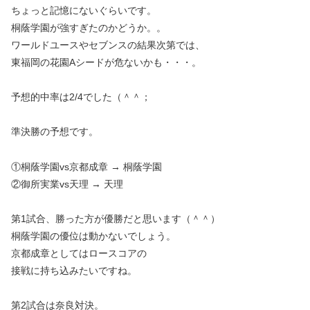
ちょっと記憶にないぐらいです。
桐蔭学園が強すぎたのかどうか。。
ワールドユースやセブンスの結果次第では、
東福岡の花園Aシードが危ないかも・・・。
予想的中率は2/4でした（＾＾；
準決勝の予想です。
①桐蔭学園vs京都成章 → 桐蔭学園
②御所実業vs天理 → 天理
第1試合、勝った方が優勝だと思います（＾＾）
桐蔭学園の優位は動かないでしょう。
京都成章としてはロースコアの
接戦に持ち込みたいですね。
第2試合は奈良対決。