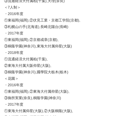
③流通経済大付属柏(千葉),天理(奈良)
＜7人制＞
・2016年度
①東福岡(福岡),②伏見工業・京都工学院(京都),
③札幌山の手(北海道),長崎北陽台(長崎)
・2017年度
①東福岡(福岡),②京都成章(京都),
③桐蔭学園(神奈川),東海大付属仰星(大阪)
・2018年度
①流通経済大付属柏(千葉),
②東海大付属大阪仰星(大阪),
③桐蔭学園(神奈川),國學院大栃木(栃木)
＜花園＞
・2016年度
①東福岡(福岡),②東海大付属仰星(大阪),
③御所実業(奈良),桐蔭学園(神奈川)
・2017年度
①東海大付属仰星(大阪),②大阪桐蔭(大阪),