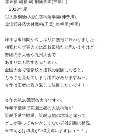
③東福岡(福岡),桐蔭学園(神奈川)
・2018年度
①大阪桐蔭(大阪),②桐蔭学園(神奈川),
③流通経済大付属柏(千葉),東福岡(福岡)
昨年は東福岡が久しぶりに無冠に終わりました。
相変わらず実力では高校最強だと思いますけど、
普段の県大会や九州大会で
あまりにも強すぎるためか、
全国大会で強豪校と接戦の展開になると、
もろさを見せてしまう場面がありますね～。
今年は王者の巻き返しに注目したいです！
今年の第20回選抜大会ですが、
昨年準優勝で花園王者の大阪桐蔭が
近畿予選で敗退。近畿は他の地域と違って、
どこが勝ってもおかしくない群雄割拠の状況。
東福岡とは環境が180度違いますね（＾＾；