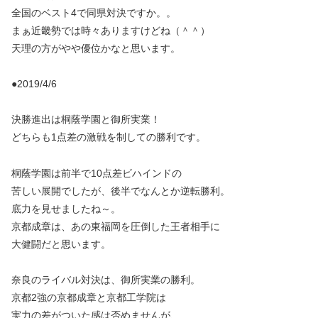
全国のベスト4で同県対決ですか。。
まぁ近畿勢では時々ありますけどね（＾＾）
天理の方がやや優位かなと思います。
●2019/4/6
決勝進出は桐蔭学園と御所実業！
どちらも1点差の激戦を制しての勝利です。
桐蔭学園は前半で10点差ビハインドの
苦しい展開でしたが、後半でなんとか逆転勝利。
底力を見せましたね～。
京都成章は、あの東福岡を圧倒した王者相手に
大健闘だと思います。
奈良のライバル対決は、御所実業の勝利。
京都2強の京都成章と京都工学院は
実力の差がついた感は否めませんが、