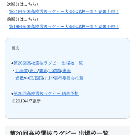
↓次回分はこちら↓
・
第21回全国高校選抜ラグビー大会出場校一覧と結果予想！
↓前回分はこちら↓
・
第19回全国高校選抜ラグビー大会出場校一覧と結果予想！
目次
●
第20回高校選抜ラグビー 出場校一覧
・
北海道
/
東北
/
関東
/
北信越
/
東海
・
近畿
/
中国
/
四国
/
九州
/
実行委員会推薦
●
第20回高校選抜ラグビー 結果予想
※2019/4/7更新
第20回高校選抜ラグビー 出場校一覧