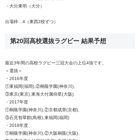
・大分東明（大分）
出場枠…4（東西2校ずつ）
第20回高校選抜ラグビー 結果予想
最近3年間の高校ラグビー三冠大会の上位4強です。
＜選抜＞
・2016年度
①東福岡(福岡),②桐蔭学園(神奈川),
③東京(東京),東海大付属仰星(大阪)
・2017年度
①桐蔭学園(神奈川),②京都成章(京都),
③石見智翠館(島根),東福岡(福岡)
・2018年度
①桐蔭学園(神奈川),②大阪桐蔭(大阪),