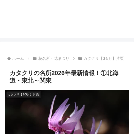
ホーム
花名所・花まつり
カタクリ【3-5月】片栗
カタクリの名所2026年最新情報！①北海
道・東北～関東
カタクリ【3-5月】片栗