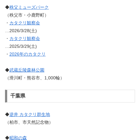
◆
秩父ミューズパーク
（秩父市・小鹿野町）
・
カタクリ観察会
…2026/3/28(土)
・
カタクリ観察会
…2025/3/29(土)
・
2026年のカタクリ
◆
武蔵丘陵森林公園
（滑川町・熊谷市、1,000輪）
千葉県
◆
逆井 カタクリ群生地
（柏市、市天然記念物）
◆
昭和の森