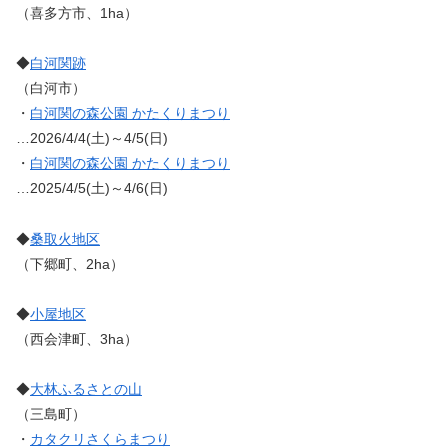
（喜多方市、1ha）
◆
白河関跡
（白河市）
・
白河関の森公園 かたくりまつり
…2026/4/4(土)～4/5(日)
・
白河関の森公園 かたくりまつり
…2025/4/5(土)～4/6(日)
◆
桑取火地区
（下郷町、2ha）
◆
小屋地区
（西会津町、3ha）
◆
大林ふるさとの山
（三島町）
・
カタクリさくらまつり