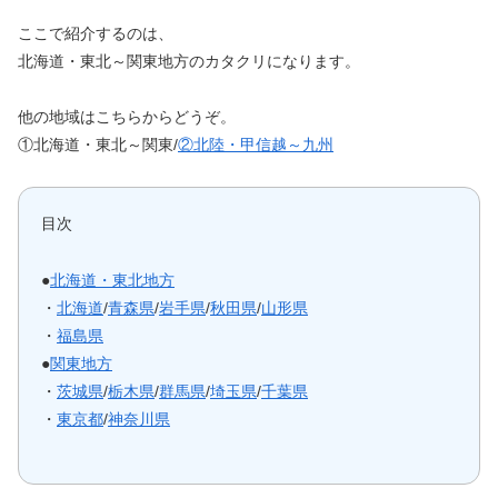
ここで紹介するのは、
北海道・東北～関東地方のカタクリになります。
他の地域はこちらからどうぞ。
①北海道・東北～関東/
②北陸・甲信越～九州
目次
●
北海道・東北地方
・
北海道
/
青森県
/
岩手県
/
秋田県
/
山形県
・
福島県
●
関東地方
・
茨城県
/
栃木県
/
群馬県
/
埼玉県
/
千葉県
・
東京都
/
神奈川県