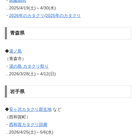
・
開園期間
…2025/4/19(土)～4/30(水)
・
2026年のカタクリ
/
2025年のカタクリ
青森県
◆
湯ノ島
（青森市）
・
湯の島 カタクリ祭り
…2026/3/28(土)～4/12(日)
岩手県
◆
安ヶ沢カタクリ群生地
など
（西和賀町）
・
西和賀カタクリ回廊
…2026/4/25(土)～5/6(水)