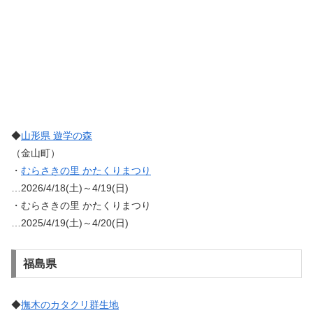
◆
山形県 遊学の森
（金山町）
・
むらさきの里 かたくりまつり
…2026/4/18(土)～4/19(日)
・むらさきの里 かたくりまつり
…2025/4/19(土)～4/20(日)
福島県
◆
撫木のカタクリ群生地