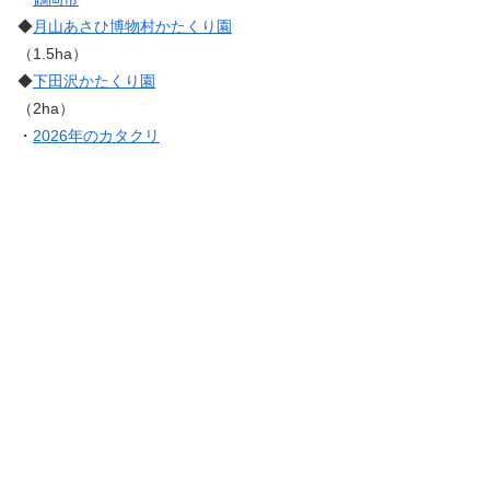
◆
月山あさひ博物村かたくり園
（1.5ha）
◆
下田沢かたくり園
（2ha）
・
2026年のカタクリ