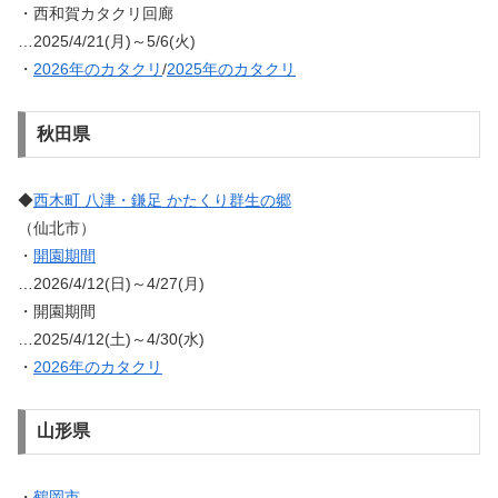
・西和賀カタクリ回廊
…2025/4/21(月)～5/6(火)
・
2026年のカタクリ
/
2025年のカタクリ
秋田県
◆
西木町 八津・鎌足 かたくり群生の郷
（仙北市）
・
開園期間
…2026/4/12(日)～4/27(月)
・開園期間
…2025/4/12(土)～4/30(水)
・
2026年のカタクリ
山形県
・
鶴岡市