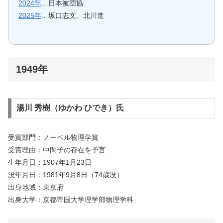
2024年
…日本被団協
2025年
…坂口志文、北川進
1949年
湯川 秀樹（ゆかわ ひでき）氏
受賞部門：ノーベル物理学賞
受賞理由：中間子の存在を予言
生年月日：1907年1月23日
没年月日：1981年9月8日（74歳没）
出身地域：東京府
出身大学：京都帝国大学理学部物理学科