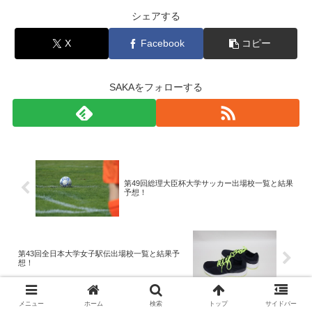
シェアする
X
Facebook
コピー
SAKAをフォローする
第49回総理大臣杯大学サッカー出場校一覧と結果
予想！
第43回全日本大学女子駅伝出場校一覧と結果予
想！
メニュー
ホーム
検索
トップ
サイドバー