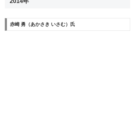
2014年
赤崎 勇（あかさき いさむ）氏