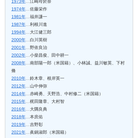
1973年
…江崎玲於奈
1974年
…佐藤栄作
1981年
…福井謙一
1987年
…利根川進
1994年
…大江健三郎
2000年
…白川英樹
2001年
…野依良治
2002年
…小柴昌俊、田中耕一
2008年
…南部陽一郎（米国籍）、小林誠、益川敏英、下村
脩
2010年
…鈴木章、根岸英一
2012年
…山中伸弥
2014年
…赤崎勇、天野浩、中村修二（米国籍）
2015年
…梶田隆章、大村智
2016年
…大隅良典
2018年
…本庶佑
2019年
…吉野彰
2021年
…眞鍋淑郎（米国籍）