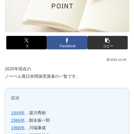
X
Facebook
コピー
2025.10.08
2025年現在の
ノーベル賞日本関係受賞者の一覧です。
目次
1949年
…湯川秀樹
1965年
…朝永振一郎
1968年
…川端康成