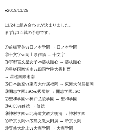
●2019/11/25
11/24に組み合わせが決まりました。
まずは1回戦の予想です。
①前橋育英vs日ノ本学園 → 日ノ本学園
②十文字vs岡山県作陽 → 十文字
③宇都宮文星女子vs藤枝順心 → 藤枝順心
④星槎国際湘南vs四国学院大香川西
→ 星槎国際湘南
⑤日本航空vs東海大付属福岡 → 東海大付属福岡
⑥開志学園JSCvs秀岳館 → 開志学園JSC
⑦聖和学園vs神戸弘陵学園 → 聖和学園
⑧AICJvs修徳 → 修徳
⑨神村学園vs北海道文教大明清 → 神村学園
⑩帝京長岡vs広島文教大附属 → 帝京長岡
⑪専修大北上vs大商学園 → 大商学園