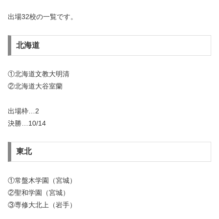
出場32校の一覧です。
北海道
①北海道文教大明清
②北海道大谷室蘭
出場枠…2
決勝…10/14
東北
①常盤木学園（宮城）
②聖和学園（宮城）
③専修大北上（岩手）