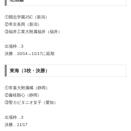
①開志学園JSC（新潟）
②帝京長岡（新潟）
③福井工業大附属福井（福井）
出場枠…3
決勝…10/14→11/17に延期
東海（3校・決勝）
①常葉大附属橘（静岡）
②藤枝順心（静岡）
③聖カピタニオ女子（愛知）
出場枠…3
決勝…11/17