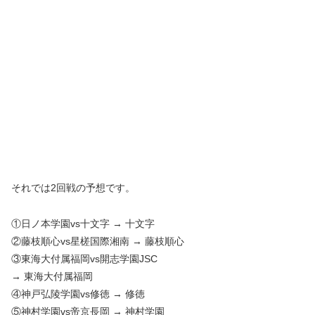
それでは2回戦の予想です。
①日ノ本学園vs十文字 → 十文字
②藤枝順心vs星槎国際湘南 → 藤枝順心
③東海大付属福岡vs開志学園JSC
→ 東海大付属福岡
④神戸弘陵学園vs修徳 → 修徳
⑤神村学園vs帝京長岡 → 神村学園