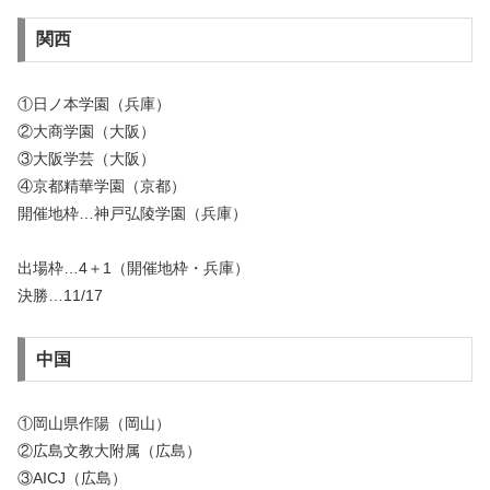
関西
①日ノ本学園（兵庫）
②大商学園（大阪）
③大阪学芸（大阪）
④京都精華学園（京都）
開催地枠…神戸弘陵学園（兵庫）
出場枠…4＋1（開催地枠・兵庫）
決勝…11/17
中国
①岡山県作陽（岡山）
②広島文教大附属（広島）
③AICJ（広島）