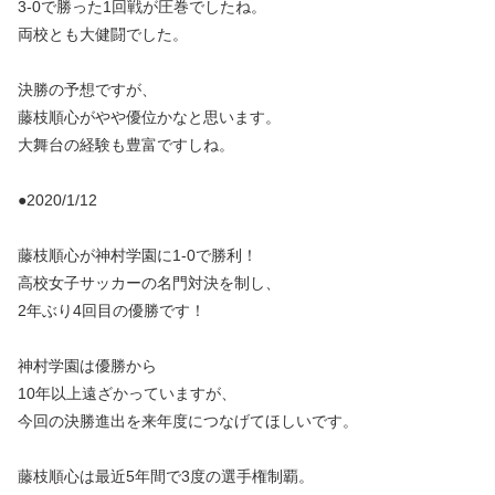
3-0で勝った1回戦が圧巻でしたね。
両校とも大健闘でした。
決勝の予想ですが、
藤枝順心がやや優位かなと思います。
大舞台の経験も豊富ですしね。
●2020/1/12
藤枝順心が神村学園に1-0で勝利！
高校女子サッカーの名門対決を制し、
2年ぶり4回目の優勝です！
神村学園は優勝から
10年以上遠ざかっていますが、
今回の決勝進出を来年度につなげてほしいです。
藤枝順心は最近5年間で3度の選手権制覇。