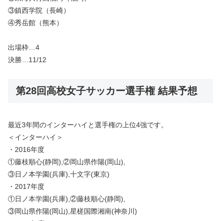
③鎮西学院（長崎）
④秀岳館（熊本）
出場枠…4
決勝…11/12
第28回高校女子サッカー選手権 結果予想
最近3年間のインターハイと選手権の上位4強です。
＜インターハイ＞
・2016年度
①藤枝順心(静岡),②岡山県作陽(岡山),
③日ノ本学園(兵庫),十文字(東京)
・2017年度
①日ノ本学園(兵庫),②藤枝順心(静岡),
③岡山県作陽(岡山),星槎国際湘南(神奈川)