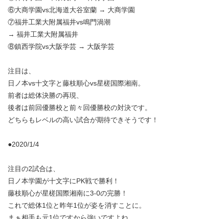
⑥大商学園vs北海道大谷室蘭 → 大商学園
⑦福井工業大附属福井vs鳴門渦潮
→ 福井工業大附属福井
⑧鎮西学院vs大阪学芸 → 大阪学芸
注目は、
日ノ本vs十文字と藤枝順心vs星槎国際湘南。
前者は総体決勝の再現、
後者は前回優勝校と前々回優勝校の対決です。
どちらもレベルの高い試合が期待できそうです！
●2020/1/4
注目の2試合は、
日ノ本学園が十文字にPK戦で勝利！
藤枝順心が星槎国際湘南に3-0の完勝！
これで総体1位と昨年1位が姿を消すことに。
まぁ相手も元1位ですから強いですよね。