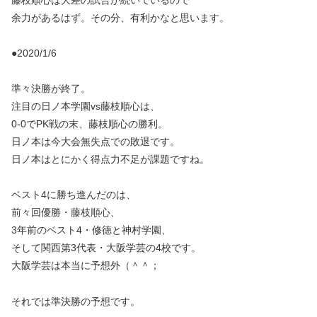
余力があるはず。その分、有利かなと思います。
●2020/1/6
準々決勝が終了。
注目の日ノ本学園vs藤枝順心は、
0-0でPK戦の末、藤枝順心の勝利。
日ノ本は今大会無失点での敗退です。
日ノ本はとにかく得点力不足が課題ですね。
ベスト4に勝ち進んだのは、
前々回優勝・藤枝順心、
3年前のベスト4・修徳と神村学園、
そして関西第3代表・大阪学芸の4校です。
大阪学芸は本当に予想外（＾＾；
それでは準決勝の予想です。