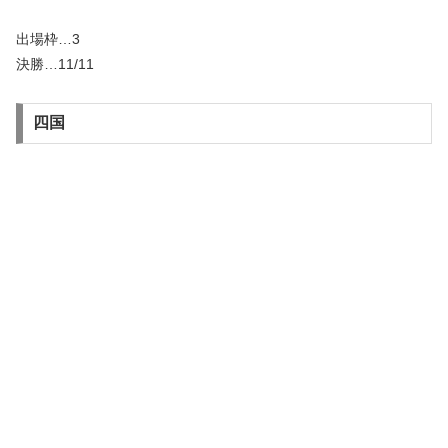
出場枠…3
決勝…11/11
四国