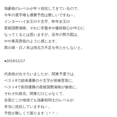
強豪校のレベルが年々拮抗してきているので、
今年の選手権も優勝予想は難しいですね～。
インターハイ女王の十文字、昨年女王の
星槎国際湘南、それに常盤木や藤枝順心が中心に
なってくるとは思いますが。近年の勢力図は、
やや東高西低のように感じます。
西の雄・日ノ本は得点力不足を何とかしないと。
●2019/11/17
代表校が出そろいましたが、関東予選では、
ベスト8で総体優勝の十文字が前橋育英に、
ベスト4で前回優勝の星槎国際湘南が修徳に、
それぞれ敗北。関東だけじゃなくて、
全国どこの地域でも強豪校同士のレベルが
本当に拮抗していますね～。
予想が難しくて困ります（＾＾；