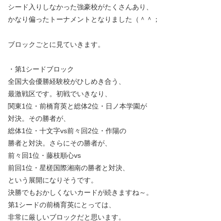
シード入りしなかった強豪校がたくさんあり、
かなり偏ったトーナメントとなりました（＾＾；
ブロックごとに見ていきます。
・第1シードブロック
全国大会優勝経験校がひしめき合う、
最激戦区です。初戦でいきなり、
関東1位・前橋育英と総体2位・日ノ本学園が
対決。その勝者が、
総体1位・十文字vs前々回2位・作陽の
勝者と対決。さらにその勝者が、
前々回1位・藤枝順心vs
前回1位・星槎国際湘南の勝者と対決、
という展開になりそうです。
決勝でもおかしくないカードが続きますね～。
第1シードの前橋育英にとっては、
非常に厳しいブロックだと思います。