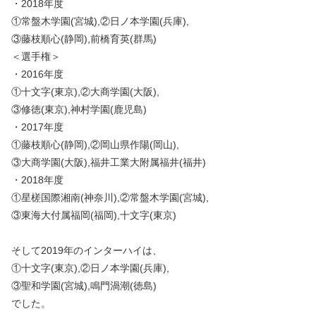
・2018年度
①常盤木学園(宮城),②日ノ本学園(兵庫),
③藤枝順心(静岡),前橋育英(群馬)
＜選手権＞
・2016年度
①十文字(東京),②大商学園(大阪),
③修徳(東京),神村学園(鹿児島)
・2017年度
①藤枝順心(静岡),②岡山県作陽(岡山),
③大商学園(大阪),福井工業大附属福井(福井)
・2018年度
①星槎国際湘南(神奈川),②常盤木学園(宮城),
③東海大付属福岡(福岡),十文字(東京)
そして2019年のインターハイは、
①十文字(東京),②日ノ本学園(兵庫),
③聖和学園(宮城),鳴門渦潮(徳島)
でした。