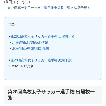
↓前回分はこちら↓
・
第27回高校女子サッカー選手権出場校一覧と結果予想！
目次
●
第28回高校女子サッカー選手権 出場校一覧
・
北海道
/
東北
/
関東
/
北信越
・
東海
/
関西
/
中国
/
四国
/
九州
●
第28回高校女子サッカー選手権 結果予想
※2020/1/12更新
第28回高校女子サッカー選手権 出場校一
覧