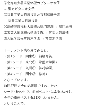
⑫北海道大谷室蘭vs聖カピタニオ女子
→ 聖カピタニオ女子
⑬福井工業大附属福井vs京都精華学園
→ 福井工業大附属福井
⑭高崎健康福祉大高崎vs鳴門渦潮 → 鳴門渦潮
⑮常葉大附属橘vs鎮西学院 → 常葉大附属橘
⑯大阪学芸vs常盤木学園 → 常盤木学園
トーナメント表を見てみると、
・第1シード：関東①（前橋育英）
・第2シード：東北①（常盤木学園）
・第3シード：九州①（神村学園）
・第4シード：関東②（修徳）
となっています。
前回27回大会の結果順ですね。ただ、
シード4校の中で、前回ベスト4は常盤木だけ。
今年の総体ベスト4は1校もいません。
ということで、