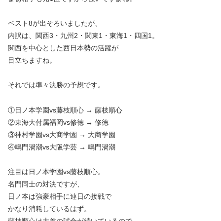
ベスト8が出そろいましたが、
内訳は、関西3・九州2・関東1・東海1・四国1。
関西を中心とした西日本勢の活躍が
目立ちますね。
それでは準々決勝の予想です。
①日ノ本学園vs藤枝順心 → 藤枝順心
②東海大付属福岡vs修徳 → 修徳
③神村学園vs大商学園 → 大商学園
④鳴門渦潮vs大阪学芸 → 鳴門渦潮
注目は日ノ本学園vs藤枝順心。
名門同士の対決ですが、
日ノ本は強豪相手に連日の接戦で
かなり消耗しているはず。
藤枝順心は大差の試合が続いているので