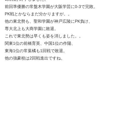
前回準優勝の常盤木学園が大阪学芸に0-3で完敗。
PK戦とかならまだ分かりますが。。
他の東北勢も、聖和学園が神戸広陵にPK負け、
専大北上も大商学園に敗退。
これで東北勢は早くも姿を消しました。。
関東1位の前橋育英、中国1位の作陽、
東海1位の常葉橘も1回戦で敗退。
他の強豪校は2回戦進出ですね。