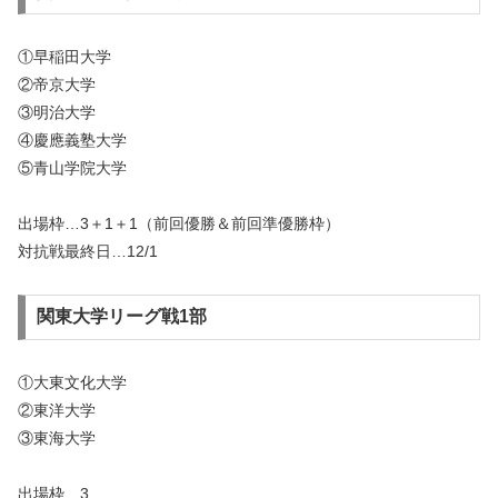
①早稲田大学
②帝京大学
③明治大学
④慶應義塾大学
⑤青山学院大学
出場枠…3＋1＋1（前回優勝＆前回準優勝枠）
対抗戦最終日…12/1
関東大学リーグ戦1部
①大東文化大学
②東洋大学
③東海大学
出場枠…3