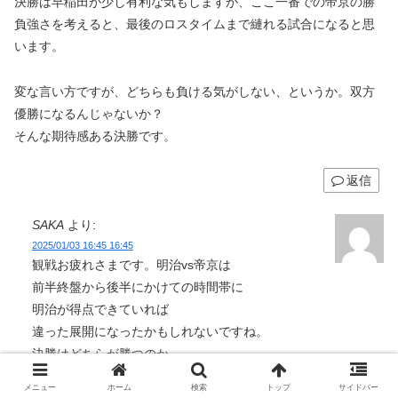
決勝は早稲田が少し有利な気もしますが、ここ一番での帝京の勝
負強さを考えると、最後のロスタイムまで縺れる試合になると思
います。
変な言い方ですが、どちらも負ける気がしない、というか。双方
優勝になるんじゃないか？
そんな期待感ある決勝です。
返信
SAKA
より:
2025/01/03 16:45 16:45
観戦お疲れさまです。明治vs帝京は
前半終盤から後半にかけての時間帯に
明治が得点できていれば
違った展開になったかもしれないですね。
決勝はどちらが勝つのか
やってみないと分からないなと感じています。
メニュー
ホーム
検索
トップ
サイドバー
服部選手のプレーも楽しみですね。