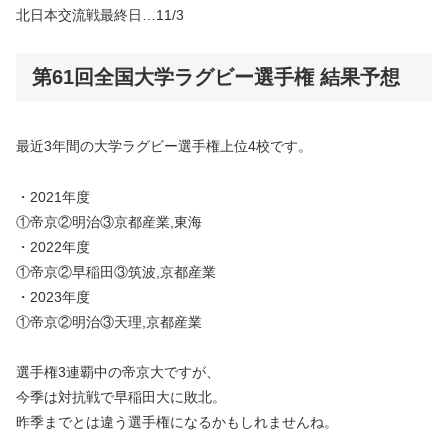
北日本交流戦最終日…11/3
第61回全国大学ラグビー選手権 結果予想
最近3年間の大学ラグビー選手権上位4校です。
・2021年度
①帝京②明治③京都産業,東海
・2022年度
①帝京②早稲田③筑波,京都産業
・2023年度
①帝京②明治③天理,京都産業
選手権3連覇中の帝京大ですが、
今季は対抗戦で早稲田大に敗北。
昨季までとは違う選手権になるかもしれませんね。