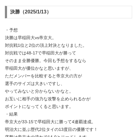
決勝（2025/1/13）
・予想
決勝は早稲田大vs帝京大。
対抗戦1位と2位の頂上対決となりました。
対抗戦では48-17で早稲田大が勝って
そのまま全勝優勝。今回も予想をするなら
早稲田大が優位かなと思いますが、
ただメンバーを比較すると帝京大の方が
選手のサイズは大きいですし、
やってみないと分からないかなと。
お互いに相手の強力な攻撃を止められるかが
ポイントになってくると思います。
・結果
帝京大が33-15で早稲田大に勝って4連覇達成。
明治大に並ぶ歴代2位タイの13度目の優勝です！
序盤は帝京大の流れで14-0とリードします。