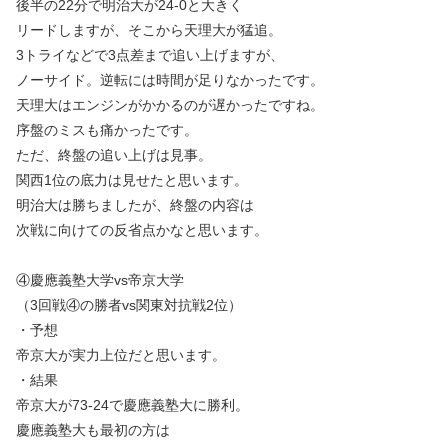
後半の22分で明治大が24-0と大きく
リードしますが、そこから天理大が猛追。
3トライなどで3点差まで追い上げますが、
ノーサイド。逆転には時間が足りなかったです。
天理大はエンジンがかかるのが遅かったですね。
序盤のミスも痛かったです。
ただ、終盤の追い上げは見事。
関西1位の底力は見せたと思います。
明治大は勝ちましたが、終盤の内容は
次戦に向けての反省点かなと思います。
④慶應義塾大学vs帝京大学
（3回戦④の勝者vs関東対抗戦2位）
・予想
帝京大が実力上位だと思います。
・結果
帝京大が73-24で慶應義塾大に勝利。
慶應義塾大も最初の方は