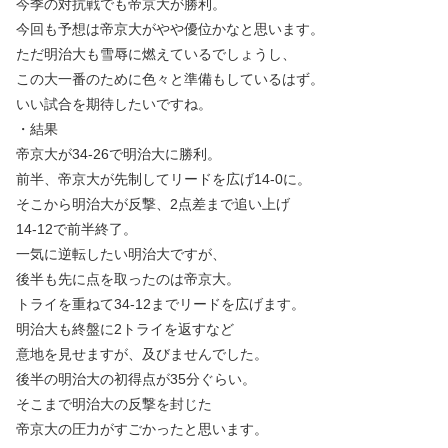
今季の対抗戦でも帝京大が勝利。
今回も予想は帝京大がやや優位かなと思います。
ただ明治大も雪辱に燃えているでしょうし、
この大一番のために色々と準備もしているはず。
いい試合を期待したいですね。
・結果
帝京大が34-26で明治大に勝利。
前半、帝京大が先制してリードを広げ14-0に。
そこから明治大が反撃、2点差まで追い上げ
14-12で前半終了。
一気に逆転したい明治大ですが、
後半も先に点を取ったのは帝京大。
トライを重ねて34-12までリードを広げます。
明治大も終盤に2トライを返すなど
意地を見せますが、及びませんでした。
後半の明治大の初得点が35分ぐらい。
そこまで明治大の反撃を封じた
帝京大の圧力がすごかったと思います。