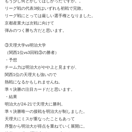
もう少し何とかしてほしかったですが。。
リーグ戦の代表3校はいずれも初戦で完敗。
リーグ戦にとっては厳しい選手権となりました。
京都産業大は次戦に向けて
弾みのつく勝ち方だと思います。
③天理大学vs明治大学
（関西1位vs3回戦③の勝者）
・予想
チーム力は明治大がやや上と見ますが、
関西1位の天理大も強いので
熱戦になるかもしれませんね。
準々決勝の注目カードだと思います。
・結果
明治大が24-21で天理大に勝利。
準々決勝唯一の接戦を明治大が制しました。
天理大にミスが重なったこともあって
序盤から明治大が得点を重ねていく展開に。