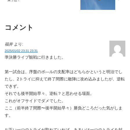
果予想！
コメント
福井
より:
2025/01/02 23:31 23:31
準決勝ライブ観戦に行きました。
第一試合は、序盤のボ—ルの支配率はどちらかというと明治でし
たし、2トライに抑えて終了間際に敵陣に攻め込みましたが、逆転
できず。
それでも後半開始早々、逆転？と思わせる場面。
これがオフサイドでダメでした。
ここ（前半終了間際〜後半開始早々）勝負どころだった気がしま
す。
お互い一つのトライが取れていれば、あるいは一つのトライを封