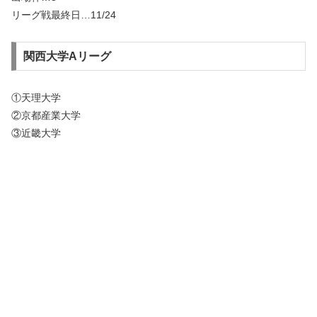
リーグ戦最終日…11/24
関西大学Aリーグ
①天理大学
②京都産業大学
③近畿大学