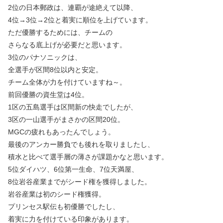
2位の日本郵政は、連覇が途絶えて以降、
4位→3位→2位と着実に順位を上げています。
ただ優勝するためには、チームの
さらなる底上げが必要だと思います。
3位のパナソニックは、
全選手が区間8位以内と安定。
チーム全体が力を付けていますね～。
前回優勝の資生堂は4位。
1区の五島選手は区間新の快走でしたが、
3区の一山選手がまさかの区間20位。
MGCの疲れもあったんでしょう。
最後のアンカー勝負でも後れを取りましたし、
積水と比べて選手層の薄さが課題かなと思います。
5位ダイハツ、6位第一生命、7位天満屋、
8位岩谷産業までがシード権を獲得しました。
岩谷産業は初のシード権獲得。
プリンセス駅伝も初優勝でしたし、
着実に力を付けている印象があります。