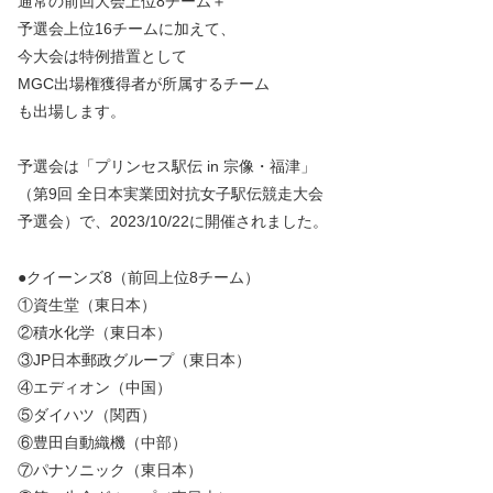
通常の前回大会上位8チーム＋
予選会上位16チームに加えて、
今大会は特例措置として
MGC出場権獲得者が所属するチーム
も出場します。
予選会は「プリンセス駅伝 in 宗像・福津」
（第9回 全日本実業団対抗女子駅伝競走大会
予選会）で、2023/10/22に開催されました。
●クイーンズ8（前回上位8チーム）
①資生堂（東日本）
②積水化学（東日本）
③JP日本郵政グループ（東日本）
④エディオン（中国）
⑤ダイハツ（関西）
⑥豊田自動織機（中部）
⑦パナソニック（東日本）