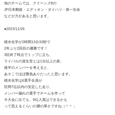
他のチームでは、クイーンズ8の
JP日本郵政・エディオン・ダイハツ・第一生命
などが力があると思います。
●2023/11/26
積水化学が2時間13分33秒で
2年ぶり2回目の優勝です！
3区終了時点でトップに立ち、
ライバルの資生堂とは1分以上の差。
後半のメンバーを考えると、
あそこでほぼ勝負ありだったと思います。
積水化学は6選手全員が
区間7位以内の安定した走り。
メンバー漏れの選手でチームを作って
今大会に出ても、8位入賞はできるかも
って思えるぐらいの層の厚さですね（＾＾；