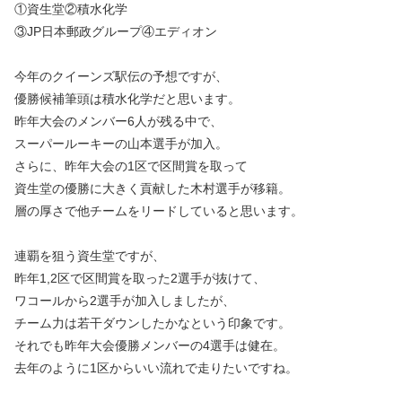
①資生堂②積水化学
③JP日本郵政グループ④エディオン
今年のクイーンズ駅伝の予想ですが、
優勝候補筆頭は積水化学だと思います。
昨年大会のメンバー6人が残る中で、
スーパールーキーの山本選手が加入。
さらに、昨年大会の1区で区間賞を取って
資生堂の優勝に大きく貢献した木村選手が移籍。
層の厚さで他チームをリードしていると思います。
連覇を狙う資生堂ですが、
昨年1,2区で区間賞を取った2選手が抜けて、
ワコールから2選手が加入しましたが、
チーム力は若干ダウンしたかなという印象です。
それでも昨年大会優勝メンバーの4選手は健在。
去年のように1区からいい流れで走りたいですね。