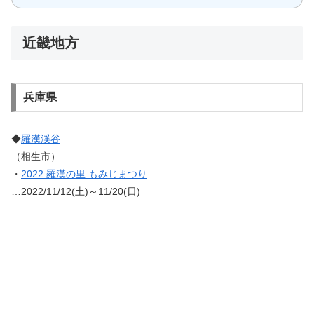
近畿地方
兵庫県
◆
羅漢渓谷
（相生市）
・
2022 羅漢の里 もみじまつり
…2022/11/12(土)～11/20(日)