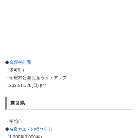
◆
余暇村公園
（多可町）
・余暇村公園 紅葉ライトアップ
…2022/11/20(日)まで
奈良県
・宇陀市
◆
奈良カエデの郷ひらら
（1,200種3,000本）