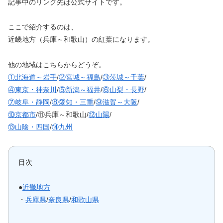
記事中のリンク先は公式サイトです。
ここで紹介するのは、
近畿地方（兵庫～和歌山）の紅葉になります。
他の地域はこちらからどうぞ。
①北海道～岩手
/
②宮城～福島
/
③茨城～千葉
/
④東京・神奈川
/
⑤新潟～福井
/
⑥山梨・長野
/
⑦岐阜・静岡
/
⑧愛知・三重
/
⑨滋賀～大阪
/
⑩京都市
/⑪兵庫～和歌山/
⑫山陽
/
⑬山陰・四国
/
⑭九州
目次
●
近畿地方
・
兵庫県
/
奈良県
/
和歌山県