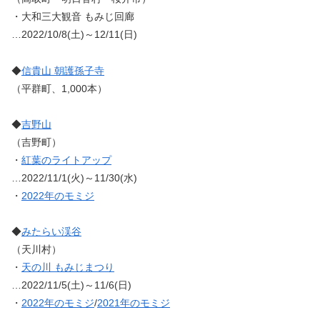
・大和三大観音 もみじ回廊
…2022/10/8(土)～12/11(日)
◆
信貴山 朝護孫子寺
（平群町、1,000本）
◆
吉野山
（吉野町）
・
紅葉のライトアップ
…2022/11/1(火)～11/30(水)
・
2022年のモミジ
◆
みたらい渓谷
（天川村）
・
天の川 もみじまつり
…2022/11/5(土)～11/6(日)
・
2022年のモミジ
/
2021年のモミジ