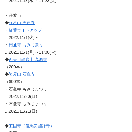
…2021/11/3(水)～11/23(火)
・丹波市
◆
永谷山 円通寺
・
紅葉ライトアップ
…2022/11/1(火)～
・
円通寺 もみじ祭り
…2021/11/1(月)～11/30(火)
◆
西天目瑞巖山 高源寺
（200本）
◆
岩屋山 石龕寺
（600本）
・石龕寺 もみじまつり
…2022/11/20(日)
・石龕寺 もみじまつり
…2021/11/21(日)
◆
安国寺（但馬安國禅寺）