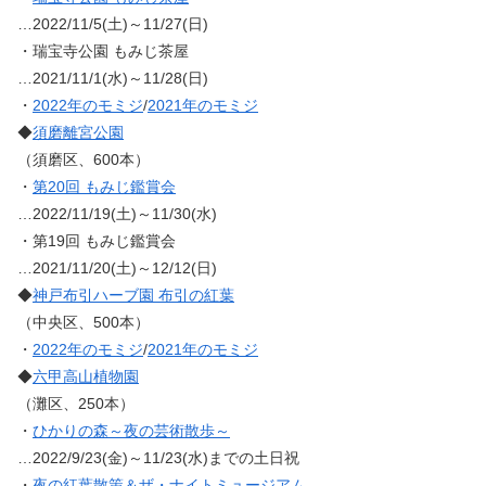
…2022/11/5(土)～11/27(日)
・瑞宝寺公園 もみじ茶屋
…2021/11/1(水)～11/28(日)
・
2022年のモミジ
/
2021年のモミジ
◆
須磨離宮公園
（須磨区、600本）
・
第20回 もみじ鑑賞会
…2022/11/19(土)～11/30(水)
・第19回 もみじ鑑賞会
…2021/11/20(土)～12/12(日)
◆
神戸布引ハーブ園 布引の紅葉
（中央区、500本）
・
2022年のモミジ
/
2021年のモミジ
◆
六甲高山植物園
（灘区、250本）
・
ひかりの森～夜の芸術散歩～
…2022/9/23(金)～11/23(水)までの土日祝
・
夜の紅葉散策＆ザ・ナイトミュージアム