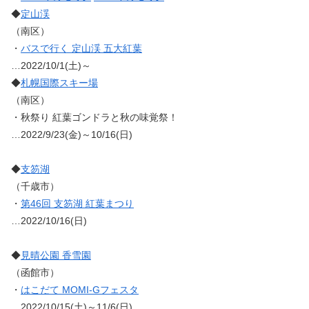
◆
定山渓
（南区）
・
バスで行く 定山渓 五大紅葉
…2022/10/1(土)～
◆
札幌国際スキー場
（南区）
・秋祭り 紅葉ゴンドラと秋の味覚祭！
…2022/9/23(金)～10/16(日)
◆
支笏湖
（千歳市）
・
第46回 支笏湖 紅葉まつり
…2022/10/16(日)
◆
見晴公園 香雪園
（函館市）
・
はこだて MOMI-Gフェスタ
…2022/10/15(土)～11/6(日)