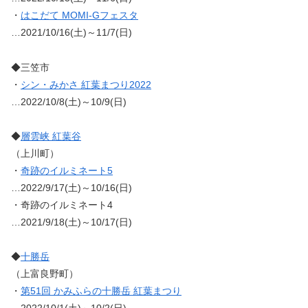
・
はこだて MOMI-Gフェスタ
…2021/10/16(土)～11/7(日)
◆三笠市
・
シン・みかさ 紅葉まつり2022
…2022/10/8(土)～10/9(日)
◆
層雲峡 紅葉谷
（上川町）
・
奇跡のイルミネート5
…2022/9/17(土)～10/16(日)
・奇跡のイルミネート4
…2021/9/18(土)～10/17(日)
◆
十勝岳
（上富良野町）
・
第51回 かみふらの十勝岳 紅葉まつり
…2022/10/1(土)～10/2(日)