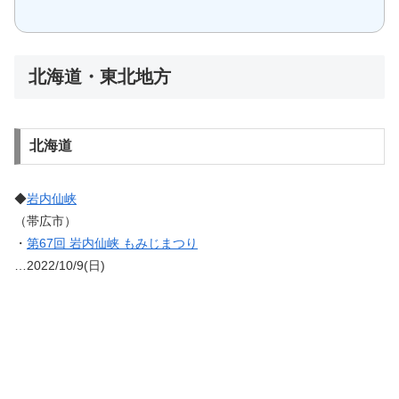
北海道・東北地方
北海道
◆
岩内仙峡
（帯広市）
・
第67回 岩内仙峡 もみじまつり
…2022/10/9(日)