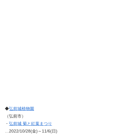
◆
弘前城植物園
（弘前市）
・
弘前城 菊と紅葉まつり
…2022/10/28(金)～11/6(日)