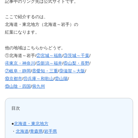
記事中のリンク先は公式サイトです。
ここで紹介するのは、
北海道・東北地方（北海道～岩手）の
紅葉になります。
他の地域はこちらからどうぞ。
①北海道～岩手/
②宮城～福島
/
③茨城～千葉
/
④東京・神奈川
/
⑤新潟～福井
/
⑥山梨・長野
/
⑦岐阜・静岡
/
⑧愛知・三重
/
⑨滋賀～大阪
/
⑩京都市
/
⑪兵庫～和歌山
/
⑫山陽
/
⑬山陰・四国
/
⑭九州
目次
●
北海道・東北地方
・
北海道
/
青森県
/
岩手県