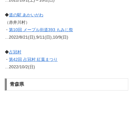
◆
道の駅 あかいがわ
（赤井川村）
・
第10回 メープル街道393 もみじ祭
…2022/8/21(日),9/11(日),10/9(日)
◆
占冠村
・
第42回 占冠村 紅葉まつり
…2022/10/2(日)
青森県