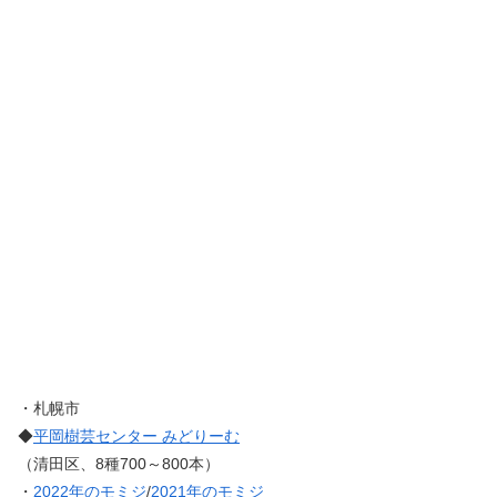
・札幌市
◆
平岡樹芸センター みどりーむ
（清田区、8種700～800本）
・
2022年のモミジ
/
2021年のモミジ