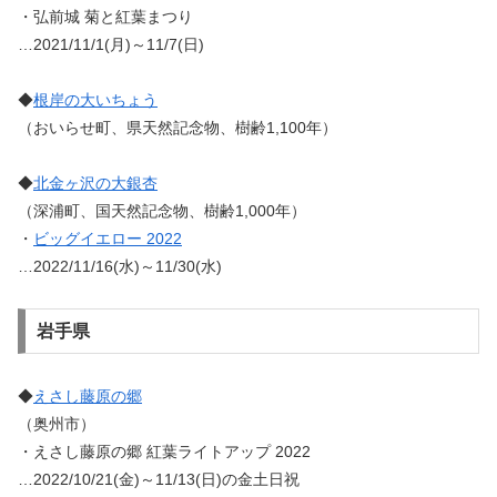
・弘前城 菊と紅葉まつり
…2021/11/1(月)～11/7(日)
◆
根岸の大いちょう
（おいらせ町、県天然記念物、樹齢1,100年）
◆
北金ヶ沢の大銀杏
（深浦町、国天然記念物、樹齢1,000年）
・
ビッグイエロー 2022
…2022/11/16(水)～11/30(水)
岩手県
◆
えさし藤原の郷
（奥州市）
・えさし藤原の郷 紅葉ライトアップ 2022
…2022/10/21(金)～11/13(日)の金土日祝